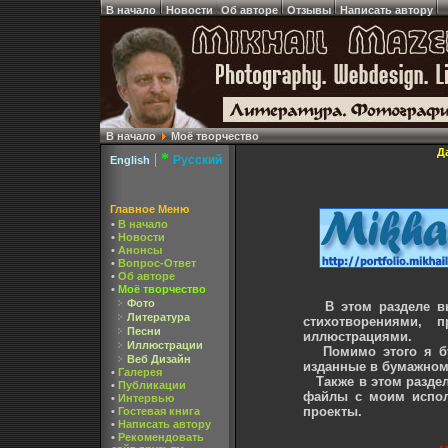
В начало
Новости
Об авторе
Отзывы
Написать автору
В начало
Моё творчество
Д
|
*
Русский
English
Главное Меню
•
В начало
•
Новости
•
Анонсы
•
Вопрос-Ответ
•
Об авторе
•
Моё творчество
Фото
В этом разделе вы
Литература
стихотворениями, 
Песни
иллюстрациями.
Иллюстрации
Помимо этого я буд
Веб Дизайн
изданные в бумажном
•
Галерея
Также в этом разделе
•
Публикации
файлы с моим испол
•
Интервью
проекты.
•
Гостевая книга
•
Написать автору
•
Рекомендовать