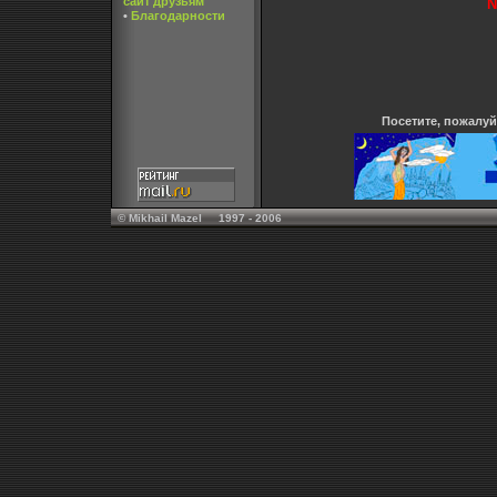
сайт друзьям
N
•
Благодарности
Посетите, пожалу
© Mikhail Mazel 1997 - 2006